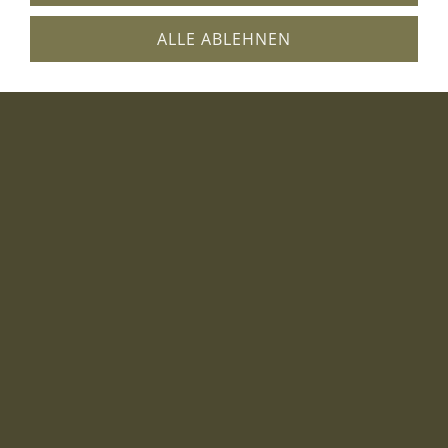
ALLE ABLEHNEN
* Pflichtfelder, die ausgefüllt werden müssen.
AGB
HAFTUNGSAUSSCHLUSS