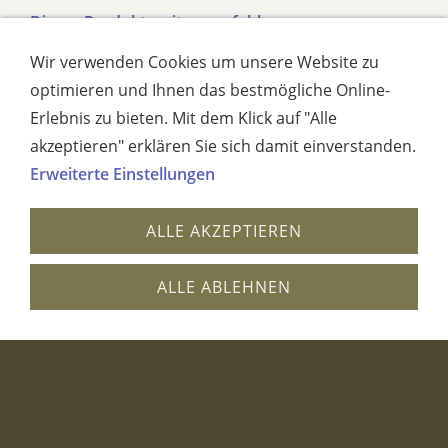
Dieses Produkt weiterempfehlen
Wir verwenden Cookies um unsere Website zu
optimieren und Ihnen das bestmögliche Online-
Erlebnis zu bieten. Mit dem Klick auf "Alle
vergrößerte Darstellung 560 Lady
akzeptieren" erklären Sie sich damit einverstanden.
Ann
Erweiterte Einstellungen
ALLE AKZEPTIEREN
ALLE ABLEHNEN