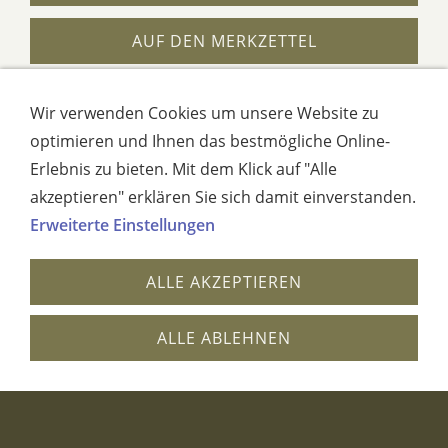
AUF DEN MERKZETTEL
Dieses Produkt weiterempfehlen
Wir verwenden Cookies um unsere Website zu
optimieren und Ihnen das bestmögliche Online-
Erlebnis zu bieten. Mit dem Klick auf "Alle
vergrößerte Darstellung
akzeptieren" erklären Sie sich damit einverstanden.
Erweiterte Einstellungen
Edelstahlverglasung 2085
ALLE AKZEPTIEREN
ALLE ABLEHNEN