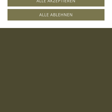
ALLE AKZEPTIEREN
ALLE ABLEHNEN
Designbeispiele
Decospiegel 02-01
Decospiegel 02-02
Impressum
AGB
Kontakt
Haftungsausschluss
Hilfe
Versand
Zahlung
Datenschutz