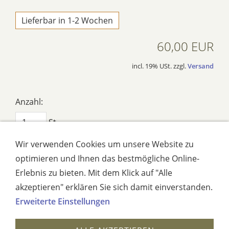
Lieferbar in 1-2 Wochen
60,00 EUR
incl. 19% USt. zzgl.
Versand
Anzahl:
St
Wir verwenden Cookies um unsere Website zu
IN DEN WARENKORB
optimieren und Ihnen das bestmögliche Online-
Erlebnis zu bieten. Mit dem Klick auf "Alle
AUF DEN MERKZETTEL
akzeptieren" erklären Sie sich damit einverstanden.
Erweiterte Einstellungen
Dieses Produkt weiterempfehlen